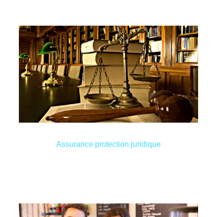
inutilement votre société en péril !
juridique” pour les professionnels. Ne mettez pas
peuvent être couverts par une assurance “protection
d’avocats, dépenses en expertises et les frais divers
d’un client ou d’un sous-traitant. Les honoraires
justice suite à une plainte d’un de vos fournisseurs,
Votre entreprise peut avoir des démêlés avec la
Assurance protection juridique
Assurance protection juridique