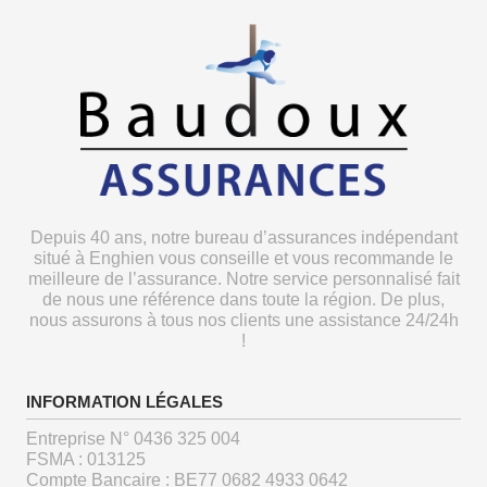
Depuis 40 ans, notre bureau d’assurances indépendant
situé à Enghien vous conseille et vous recommande le
meilleure de l’assurance. Notre service personnalisé fait
de nous une référence dans toute la région. De plus,
nous assurons à tous nos clients une assistance 24/24h
!
INFORMATION LÉGALES
Entreprise N° 0436 325 004
FSMA : 013125
Compte Bancaire : BE77 0682 4933 0642