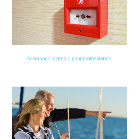
d’inondations, d’intempéries tels que la grêle ou
professionnels couvre également les risques
tout autant. L’assurance incendie pour les
entrepôt avec l’ensemble des marchandises l’est
est dramatique pour son activité. L’incendie d’un
La perte de la surface commerciale d’une boutique
Assurance incendie pour professionnel
Assurance incendie pour professionnel
avantageux.
imposition et de profiter d’un abattement fiscal très
l’assurance PLCI vous permet de réduire votre
épargne pour votre retraite. Déductible fiscalement,
à quel point il est nécessaire de constituer une
indépendant ou entrepreneur confirmé, vous savez
Préparez votre pension dès à présent. Jeune