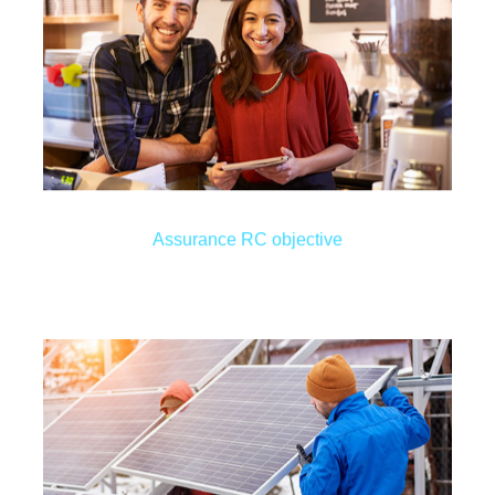
dommages infligés à celles-ci.
dans votre enseigne, vous seriez responsable des
explosion venait à toucher les personnes présentes
En effet, si un sinistre tel qu’un incendie ou une
libre ? Cette assurance obligatoire vous concerne.
Vous tenez un commerce où le public a un accès
Assurance RC objective
Assurance RC objective
de votre travail une fois celui-ci terminé.
est terminée. Cette RC couvre les risques résultant
marchandises, mais également dès que votre tâche
le sinistre soit constaté après la livraison des
de manipulation se déroule. Il arrive également que