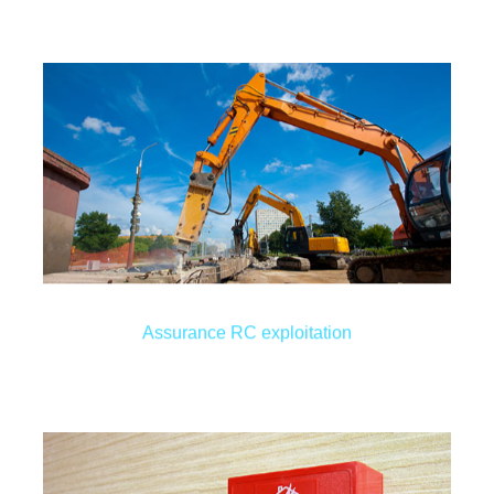
bien appartenant à un tiers.
manipulation d’un salarié vienne à endommager un
travail. Il n’est pas rare qu’une mauvaise
vous même et vos salariés durant les heures de
dommages pouvant être commis par votre société,
déclaré. Cette assurance couvre les dégâts et
employée par les entreprises lorsqu’un sinistre est
C’est la responsabilité civile la plus souvent
Assurance RC exploitation
Assurance RC exploitation
encore des dégâts de la nature.