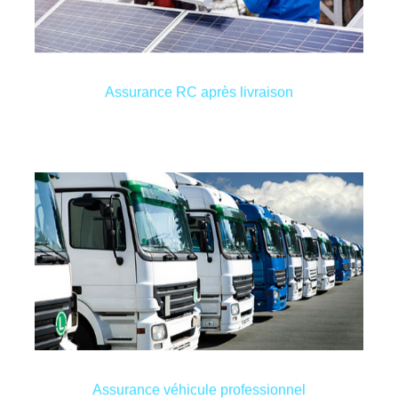
un tiers ne se produisent pas à l’instant où l’erreur
Tous les dommages causés par votre entreprise à
Assurance RC après livraison
Assurance RC après livraison
Comparons ensemble les offres du marché actuel !
payer le prix juste pour vos assurances ?
ont besoin d’être assurés. Êtes-vous certain de
marchandises. Tous les véhicules de votre société
et les salariés ou une remorque pour le transport de
un camion, une voiture de société pour la direction
Un véhicule professionnel tel une camionnette ou
Assurance véhicule professionnel
Assurance véhicule professionnel