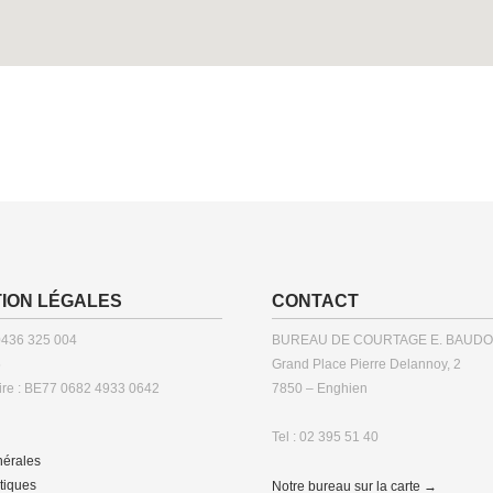
ION LÉGALES
CONTACT
0436 325 004
BUREAU DE COURTAGE E. BAUD
5
Grand Place Pierre Delannoy, 2
re : BE77 0682 4933 0642
7850 – Enghien
Tel : 02 395 51 40
nérales
itiques
Notre bureau sur la carte →