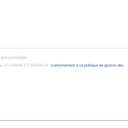
a
i
i
t
l
é
*
*
 personnelles
ées par ASSURANCES BAUDOUX (
conformément à sa politique de gestion des