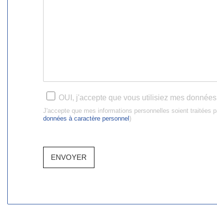
e
e
s
r
*
v
e
e
o
*
m
t
e
r
s
e
s
d
a
e
g
m
e
a
*
R
OUI, j'accepte que vous utilisiez mes données
n
G
d
J'accepte que mes informations personnelles soient trait
P
e
données à caractère personnel
)
D
*
*
ENVOYER