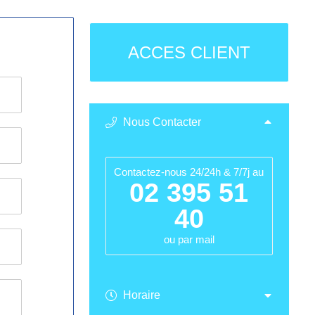
ACCES CLIENT
Nous Contacter
Contactez-nous 24/24h & 7/7j au
02 395 51
40
ou par mail
Horaire