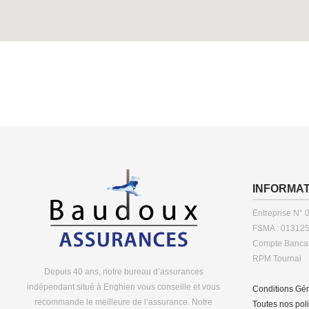
INFORMAT
Entreprise N° 
FSMA : 01312
Compte Bancai
RPM Tournai
Depuis 40 ans, notre bureau d’assurances
indépendant situé à Enghien vous conseille et vous
Conditions Gé
recommande le meilleure de l’assurance. Notre
Toutes nos pol